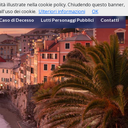
lità illustrate nella cookie policy. Chiudendo questo banner,
l'uso dei cookie.
Ulteriori informazioni
OK
 Caso di Decesso
Lutti Personaggi Pubblici
Contatti