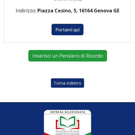
Indirizzo:
Piazza Cesino, 5, 16164 Genova GE
Portami qui
Inserisci un Pensiero di Ricordo
Torna indietro