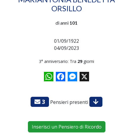
ORSILLO
di anni
101
01/09/1922
04/09/2023
3° anniversario: Tra
29
giorni
WhatsApp
Facebook
Messenger
X
3
Pensieri presenti
Inserisci un Pensiero di Ricordo