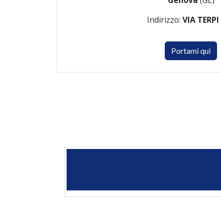
Genova
(GE)
Indirizzo:
VIA TERPI
Portami qui