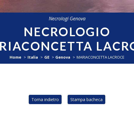
Necrologi Genova
NECROLOGIO
RIACONCETTA LACR
Home
Italia
GE
Genova
MARIACONCETTA LACROCE
Torna indietro
Stampa bacheca