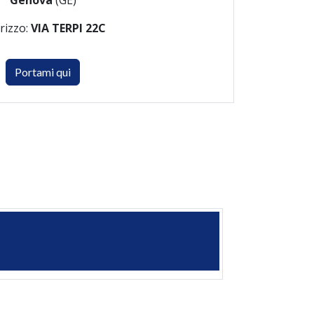
Genova
(GE)
irizzo:
VIA TERPI 22C
Portami qui