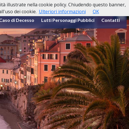
lità illustrate nella cookie policy. Chiudendo questo banner,
l'uso dei cookie.
Ulteriori informazioni
OK
 Caso di Decesso
Lutti Personaggi Pubblici
Contatti