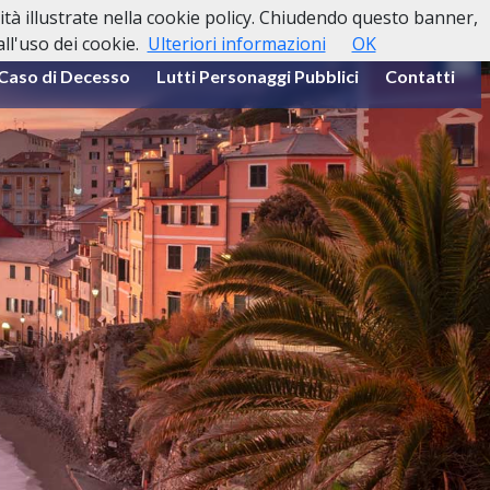
lità illustrate nella cookie policy. Chiudendo questo banner,
l'uso dei cookie.
Ulteriori informazioni
OK
 Caso di Decesso
Lutti Personaggi Pubblici
Contatti