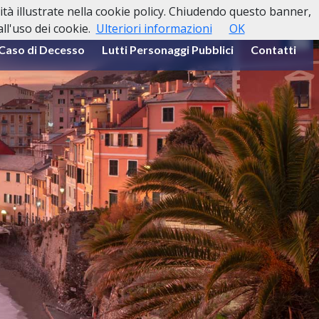
lità illustrate nella cookie policy. Chiudendo questo banner,
l'uso dei cookie.
Ulteriori informazioni
OK
 Caso di Decesso
Lutti Personaggi Pubblici
Contatti