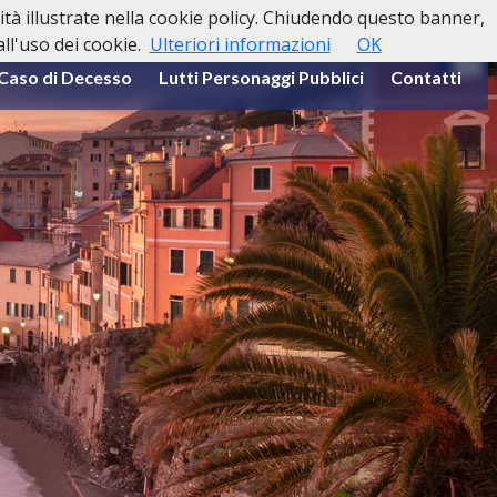
lità illustrate nella cookie policy. Chiudendo questo banner,
l'uso dei cookie.
Ulteriori informazioni
OK
 Caso di Decesso
Lutti Personaggi Pubblici
Contatti