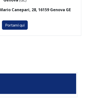
Genova
(GE)
 Mario Canepari, 28, 16159 Genova GE
Portami qui