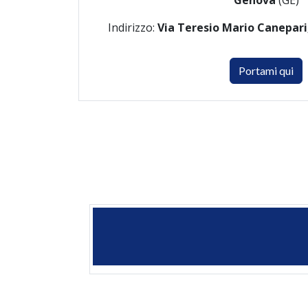
Genova
(GE)
Indirizzo:
Via Teresio Mario Canepari
Portami qui