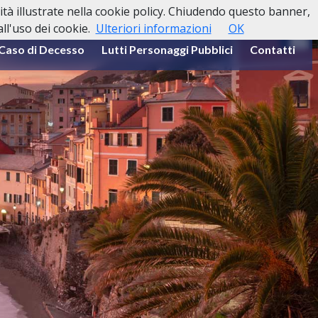
lità illustrate nella cookie policy. Chiudendo questo banner,
l'uso dei cookie.
Ulteriori informazioni
OK
 Caso di Decesso
Lutti Personaggi Pubblici
Contatti