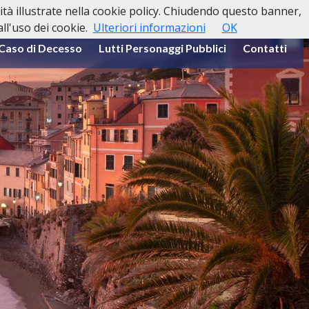
lità illustrate nella cookie policy. Chiudendo questo banner,
l'uso dei cookie.
Ulteriori informazioni
OK
 Caso di Decesso
Lutti Personaggi Pubblici
Contatti