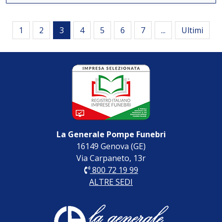
1
2
3
4
5
6
7
...
Ultimi
La Generale Pompe Funebri
16149 Genova (GE)
Via Carpaneto, 13r
800 72 19 99
ALTRE SEDI